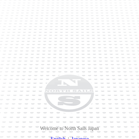
Welcome to North Sails Japan
English
|
Japanese